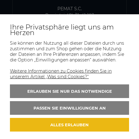
PEMAT S.C.
Przyjaźni 48b/11, 41-103
Siemianowice Śląskie, Polen
Ihre Privatsphäre liegt uns am
USt-IdNr.: PL6431768329
Herzen
Sie können der Nutzung all dieser Dateien durch uns
zustimmen und zum Shop gehen oder die Nutzung
VERSAND- UND LAGERADRESSE
der Dateien an Ihre Präferenzen anpassen, indem Sie
die Option „Einwilligungen anpassen“ auswählen.
PEMAT S.C.
Kazimierza Pułaskiego 75
Weitere Informationen zu Cookies finden Sie in
41-902, Bytom
unserem Artikel „Was sind Cookies?“
Polen
ERLAUBEN SIE NUR DAS NOTWENDIGE
Tel.:
+(48)515-965-404
E-Mail:
trade@pematsc.pl
PASSEN SIE EINWILLIGUNGEN AN
ALLES ERLAUBEN