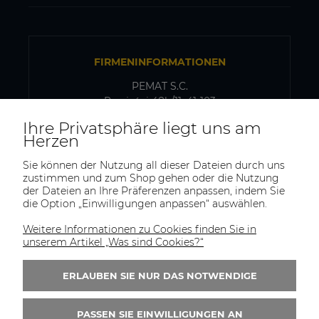
FIRMENINFORMATIONEN
PEMAT S.C.
Przyjaźni 48b/11, 41-103
Siemianowice Śląskie, Polen
Ihre Privatsphäre liegt uns am
USt-IdNr.: PL6431768329
Herzen
Sie können der Nutzung all dieser Dateien durch uns
zustimmen und zum Shop gehen oder die Nutzung
VERSAND- UND LAGERADRESSE
der Dateien an Ihre Präferenzen anpassen, indem Sie
die Option „Einwilligungen anpassen“ auswählen.
PEMAT S.C.
Kazimierza Pułaskiego 75
Weitere Informationen zu Cookies finden Sie in
41-902, Bytom
unserem Artikel „Was sind Cookies?“
Polen
ERLAUBEN SIE NUR DAS NOTWENDIGE
Tel.:
+(48)515-965-404
E-Mail:
trade@pematsc.pl
PASSEN SIE EINWILLIGUNGEN AN