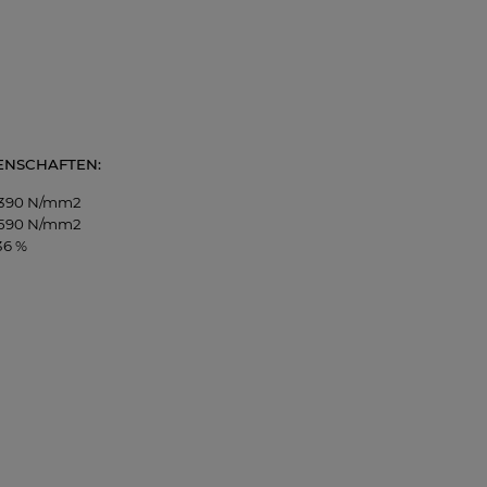
ENSCHAFTEN:
390 N/mm2
590 N/mm2
36 %