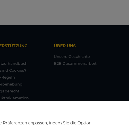
ERSTÜTZUNG
ÜBER UNS
Unsere Geschichte
tzerhandbuch
B2B Zusammenarbeit
sind Cookies?
-Regeln
erbehebung
gaberecht
uktreklamation
ntiebedingungen
e Präferenzen anpassen, indem Sie die Option