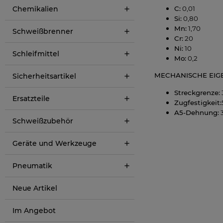
Chemikalien
C:
0,01
Si:
0,80
Mn:
1,70
Schweißbrenner
Cr:
20
Ni:
10
Schleifmittel
Mo:
0,2
MECHANISCHE EIG
Sicherheitsartikel
Streckgrenze:
Ersatzteile
Zugfestigkeit:
A5-Dehnung:
Schweißzubehör
Geräte und Werkzeuge
Pneumatik
Neue Artikel
Im Angebot