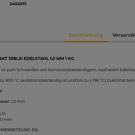
2402013
Beschreibung
Versand
T 308LSi EDELSTAHL 1,0 MM 1 KG
ist zum Schweißen von korrosionsbeständigem, rostfreiem Edelstah
zu 800 °C oxidationsbeständig ist und bis zu (-196 °C) Duktilität b
N:
sser:
1,0 mm
LSi
00 mm
MENSETZUNG (%):