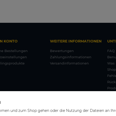
IN KONTO
WEITERE INFORMATIONEN
UNT
ne Bestellungen
Bewertungen
FAQ
toeinstellungen
Zahlungsinformationen
Benu
blingsprodukte
Versandinformationen
Was 
Shop
Fehl
Rück
Prod
Gara
n
immen und zum Shop gehen oder die Nutzung der Dateien an Ihr