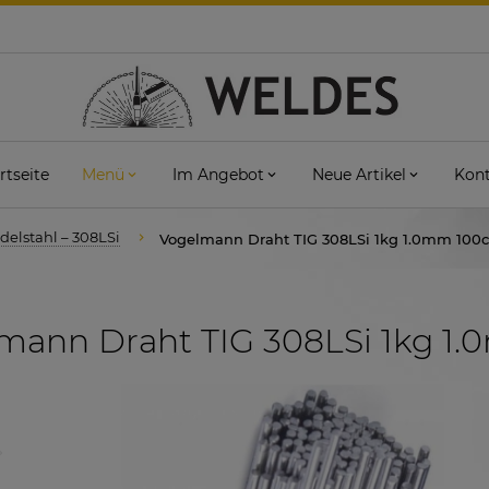
rtseite
Menü
Im Angebot
Neue Artikel
Kont
delstahl – 308LSi
Vogelmann Draht TIG 308LSi 1kg 1.0mm 100
mann Draht TIG 308LSi 1kg 1