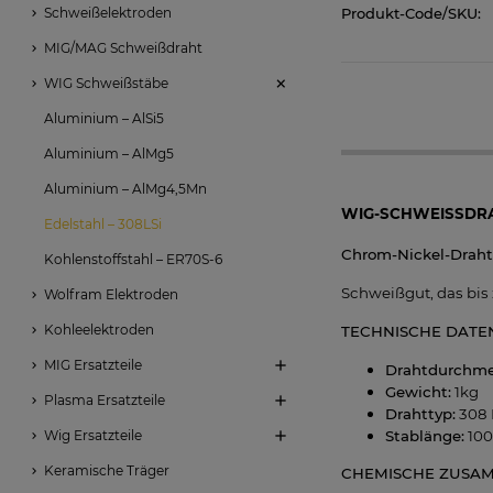
Schweißelektroden
Produkt-Code/SKU:
MIG/MAG Schweißdraht
WIG Schweißstäbe
Aluminium – AlSi5
Aluminium – AlMg5
Aluminium – AlMg4,5Mn
WIG-SCHWEISSDRAH
Edelstahl – 308LSi
Chrom-Nickel-Draht
Kohlenstoffstahl – ER70S-6
Schweißgut, das bis 
Wolfram Elektroden
Kohleelektroden
TECHNISCHE DATE
MIG Ersatzteile
Drahtdurchme
Gewicht:
1kg
Plasma Ersatzteile
Drahttyp:
308 
Wig Ersatzteile
Stablänge:
10
Keramische Träger
CHEMISCHE ZUSAM