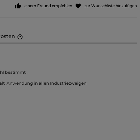
einem Freund empfehlen
zur Wunschliste hinzufügen
kosten
Der Preis beinhaltet keine eventuellen
Zahlungskosten
l bestimmt. .
ehält. Anwendung in allen Industriezweigen