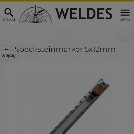
SZUKAJ
MENU
Specksteinmarker 5x12mm
więcej