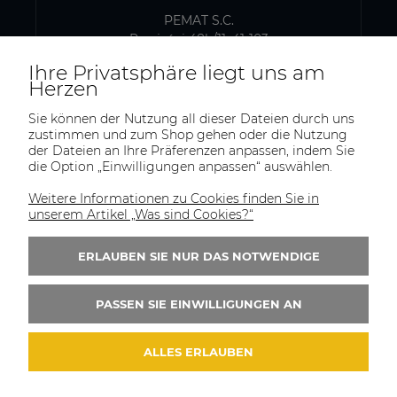
PEMAT S.C.
Przyjaźni 48b/11, 41-103
Siemianowice Śląskie, Polen
Ihre Privatsphäre liegt uns am
USt-IdNr.: PL6431768329
Herzen
Sie können der Nutzung all dieser Dateien durch uns
zustimmen und zum Shop gehen oder die Nutzung
VERSAND- UND LAGERADRESSE
der Dateien an Ihre Präferenzen anpassen, indem Sie
die Option „Einwilligungen anpassen“ auswählen.
PEMAT S.C.
Kazimierza Pułaskiego 75
Weitere Informationen zu Cookies finden Sie in
41-902, Bytom
unserem Artikel „Was sind Cookies?“
Polen
ERLAUBEN SIE NUR DAS NOTWENDIGE
Tel.:
+(48)515-965-404
E-Mail:
trade@pematsc.pl
PASSEN SIE EINWILLIGUNGEN AN
ALLES ERLAUBEN