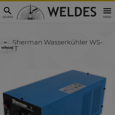
SZUKAJ
MENU
Sherman Wasserkühler WS-
7,5LT
więcej