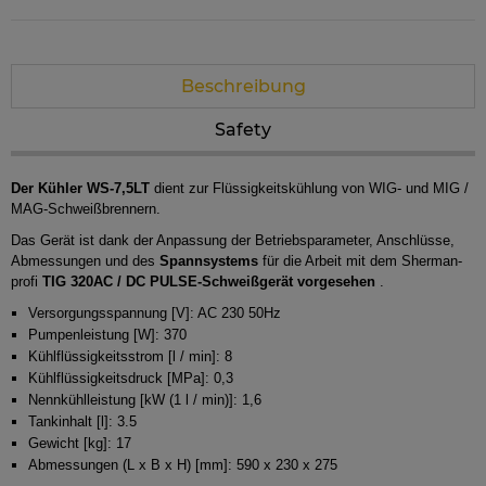
Beschreibung
Safety
Der Kühler WS-7,5LT
dient zur Flüssigkeitskühlung von WIG- und MIG /
MAG-Schweißbrennern.
Das Gerät ist
dank der Anpassung der Betriebsparameter, Anschlüsse,
Abmessungen und des
Spannsystems
für die Arbeit mit dem Sherman-
profi
TIG 320AC / DC PULSE-Schweißgerät vorgesehen
.
Versorgungsspannung [V]: AC 230 50Hz
Pumpenleistung [W]: 370
Kühlflüssigkeitsstrom [l / min]: 8
Kühlflüssigkeitsdruck [MPa]: 0,3
Nennkühlleistung [kW (1 l / min)]: 1,6
Tankinhalt [l]: 3.5
Gewicht [kg]: 17
Abmessungen (L x B x H) [mm]: 590 x 230 x 275