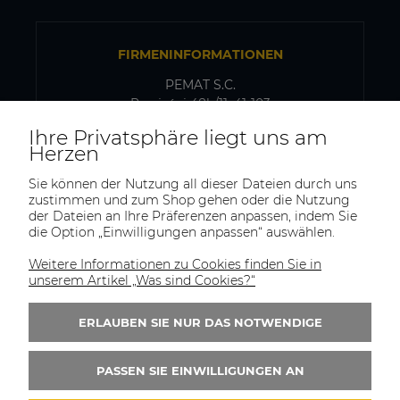
FIRMENINFORMATIONEN
PEMAT S.C.
Przyjaźni 48b/11, 41-103
Siemianowice Śląskie, Polen
Ihre Privatsphäre liegt uns am
USt-IdNr.: PL6431768329
Herzen
Sie können der Nutzung all dieser Dateien durch uns
zustimmen und zum Shop gehen oder die Nutzung
VERSAND- UND LAGERADRESSE
der Dateien an Ihre Präferenzen anpassen, indem Sie
die Option „Einwilligungen anpassen“ auswählen.
PEMAT S.C.
Kazimierza Pułaskiego 75
Weitere Informationen zu Cookies finden Sie in
41-902, Bytom
unserem Artikel „Was sind Cookies?“
Polen
ERLAUBEN SIE NUR DAS NOTWENDIGE
Tel.:
+(48)515-965-404
E-Mail:
trade@pematsc.pl
PASSEN SIE EINWILLIGUNGEN AN