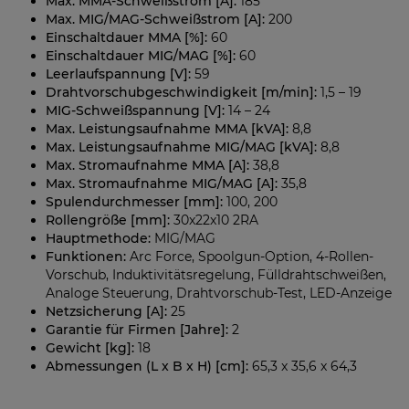
Max. MMA-Schweißstrom [A]:
185
Max. MIG/MAG-Schweißstrom [A]:
200
Einschaltdauer MMA [%]:
60
Einschaltdauer MIG/MAG [%]:
60
Leerlaufspannung [V]:
59
Drahtvorschubgeschwindigkeit [m/min]:
1,5 – 19
MIG-Schweißspannung [V]:
14 – 24
Max. Leistungsaufnahme MMA [kVA]:
8,8
Max. Leistungsaufnahme MIG/MAG [kVA]:
8,8
Max. Stromaufnahme MMA [A]:
38,8
Max. Stromaufnahme MIG/MAG [A]:
35,8
Spulendurchmesser [mm]:
100, 200
Rollengröße [mm]:
30x22x10 2RA
Hauptmethode:
MIG/MAG
Funktionen:
Arc Force, Spoolgun-Option, 4-Rollen-
Vorschub, Induktivitätsregelung, Fülldrahtschweißen,
Analoge Steuerung, Drahtvorschub-Test, LED-Anzeige
Netzsicherung [A]:
25
Garantie für Firmen [Jahre]:
2
Gewicht [kg]:
18
Abmessungen (L x B x H) [cm]:
65,3 x 35,6 x 64,3