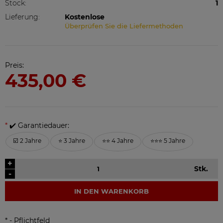
Stock:
1
Lieferung:
Kostenlose
Überprüfen Sie die Liefermethoden
Preis:
435,00 €
*
✔️ Garantiedauer:
☑️ 2 Jahre
⭐ 3 Jahre
⭐⭐ 4 Jahre
⭐⭐⭐ 5 Jahre
+
Stk.
-
IN DEN WARENKORB
*
- Pflichtfeld