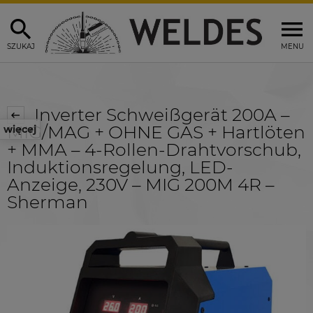
SZUKAJ
MENU
Inverter Schweißgerät 200A –
MIG/MAG + OHNE GAS + Hartlöten
więcej
+ MMA – 4-Rollen-Drahtvorschub,
Induktionsregelung, LED-
Anzeige, 230V – MIG 200M 4R –
Sherman