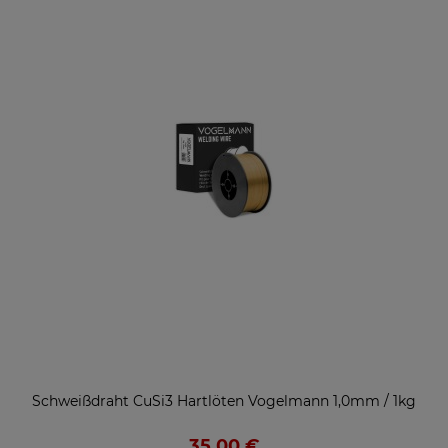
Schweißdraht CuSi3 Hartlöten Vogelmann 1,0mm / 1kg
35,00 €