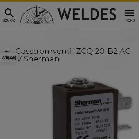
SZUKAJ
MENU
Gasstromventil ZCQ 20-B2 AC
230V Sherman
więcej