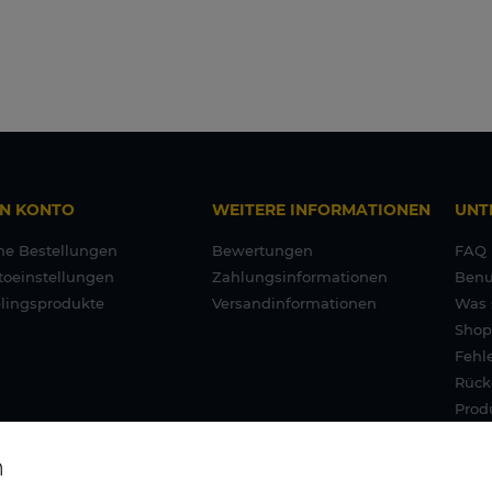
IN KONTO
WEITERE INFORMATIONEN
UNT
ne Bestellungen
Bewertungen
FAQ
toeinstellungen
Zahlungsinformationen
Benu
blingsprodukte
Versandinformationen
Was 
Shop
Fehl
Rück
Prod
Gara
n