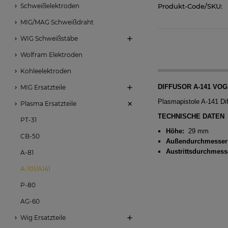
Schweißelektroden
Produkt-Code/SKU:
MIG/MAG Schweißdraht
WIG Schweißstäbe
Wolfram Elektroden
Kohleelektroden
DIFFUSOR A-141 VO
MIG Ersatzteile
Plasmapistole A-141 Dif
Plasma Ersatzteile
TECHNISCHE DATEN
PT-31
Höhe:
29 mm
CB-50
Außendurchmesser
Austrittsdurchmess
A-81
A-101/A141
P-80
AG-60
Wig Ersatzteile