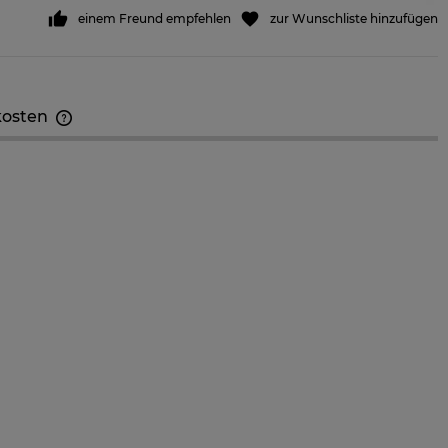
einem Freund empfehlen
zur Wunschliste hinzufügen
kosten
Der Preis beinhaltet keine eventuellen
Zahlungskosten