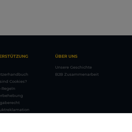
ERSTÜTZUNG
ÜBER UNS
Unsere Geschichte
tzerhandbuch
B2B Zusammenarbeit
sind Cookies?
-Regeln
erbehebung
gaberecht
uktreklamation
ntiebedingungen