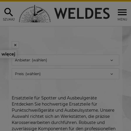
SZUKAJ
MENU
więcej
Anbieter: (wählen)
Preis: (wählen)
Ersatzteile
für
Spotter
und
Ausbeulgeräte
Entdecken
Sie
hochwertige
Ersatzteile
für
Punktschweißgeräte
und
Ausbeulsysteme.
Unsere
Auswahl
richtet
sich
an
Werkstätten,
die
präzise
Karosseriearbeiten
durchführen.
Robuste
und
zuverlässige
Komponenten
für
den
professionellen