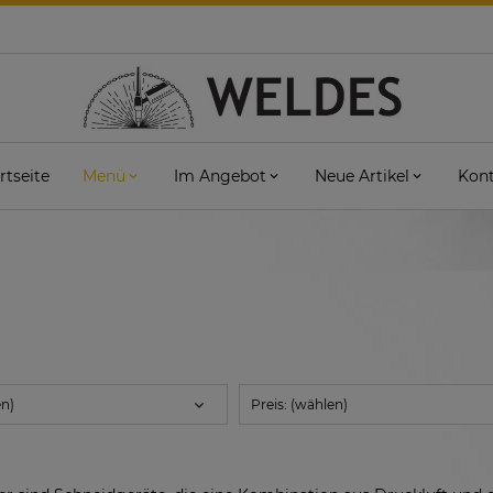
rtseite
Menü
Im Angebot
Neue Artikel
Kont
en)
Preis: (wählen)