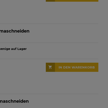
smaschneiden
 wenige auf Lager
IN DEN WARENKORB
smaschneiden