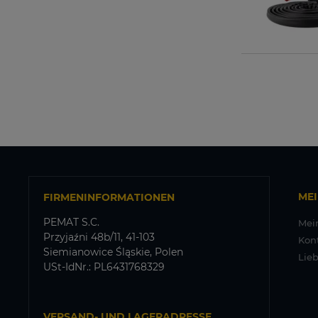
ME
FIRMENINFORMATIONEN
PEMAT S.C.
Mei
Przyjaźni 48b/11, 41-103
Kon
Siemianowice Śląskie, Polen
Lie
USt-IdNr.: PL6431768329
VERSAND- UND LAGERADRESSE