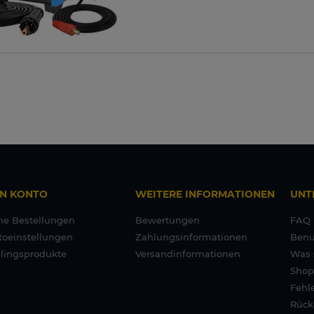
IN KONTO
WEITERE INFORMATIONEN
UNT
ne Bestellungen
Bewertungen
FAQ
toeinstellungen
Zahlungsinformationen
Benu
blingsprodukte
Versandinformationen
Was 
Shop
Fehl
Rück