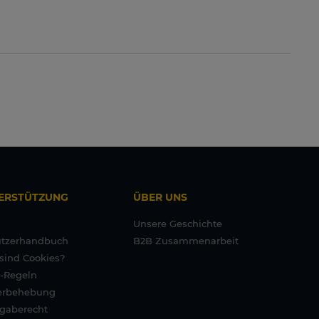
ERSTÜTZUNG
ÜBER UNS
Unsere Geschichte
tzerhandbuch
B2B Zusammenarbeit
sind Cookies?
-Regeln
erbehebung
gaberecht