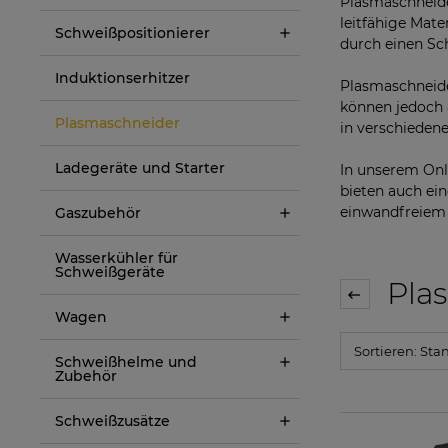
Plasmaschneide
leitfähige Mate
Schweißpositionierer
durch einen Sch
Induktionserhitzer
Plasmaschneide
können jedoch 
Plasmaschneider
in verschieden
Ladegeräte und Starter
In unserem Onl
bieten auch ein
einwandfreiem 
Gaszubehör
Wasserkühler für
Schweißgeräte
Pla
Wagen
Schweißhelme und
Zubehör
Schweißzusätze