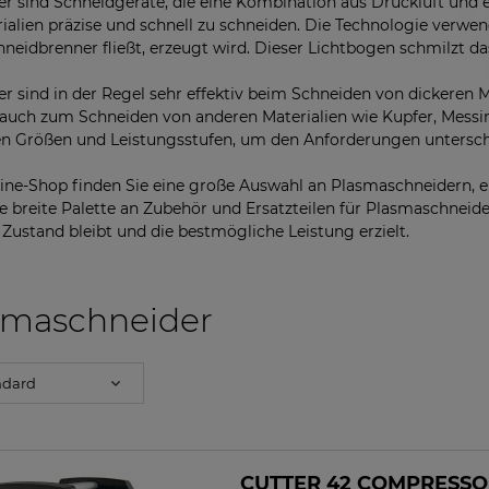
r sind Schneidgeräte, die eine Kombination aus Druckluft und
rialien präzise und schnell zu schneiden. Die Technologie verwen
neidbrenner fließt, erzeugt wird. Dieser Lichtbogen schmilzt da
r sind in der Regel sehr effektiv beim Schneiden von dickeren 
auch zum Schneiden von anderen Materialien wie Kupfer, Messi
en Größen und Leistungsstufen, um den Anforderungen untersc
ine-Shop finden Sie eine große Auswahl an Plasmaschneidern, ein
e breite Palette an Zubehör und Ersatzteilen für Plasmaschneide
Zustand bleibt und die bestmögliche Leistung erzielt.
smaschneider
CUTTER 42 COMPRESSOR