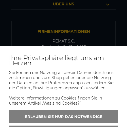
ÜBER UNS
FIRMENINFORMATIONEN
PEMAT S.C.
Przyjaźni 48b/11, 41-103
Siemianowice Śląskie, Polen
Ihre Privatsphäre liegt uns am
USt-IdNr.: PL6431768329
Herzen
Sie können der Nutzung all dieser Dateien durch uns
zustimmen und zum Shop gehen oder die Nutzung
VERSAND- UND LAGERADRESSE
der Dateien an Ihre Präferenzen anpassen, indem Sie
die Option „Einwilligungen anpassen“ auswählen.
PEMAT S.C.
Kazimierza Pułaskiego 75
Weitere Informationen zu Cookies finden Sie in
41-902, Bytom
unserem Artikel „Was sind Cookies?“
Polen
ERLAUBEN SIE NUR DAS NOTWENDIGE
Tel.:
+(48)515-965-404
E-Mail:
trade@pematsc.pl