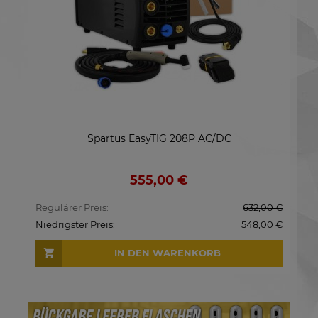
TIG 208P AC/DC
Spartus EasyTIG 203P DC
SG
,00 €
346,00 €
632,00 €
Regulärer Preis:
548,00 €
Niedrigster Preis:
 WARENKORB
IN DEN WARENKO