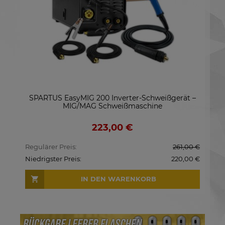
SPARTUS EasyMIG 200 Inverter-Schweißgerät –
SG
10
MIG/MAG Schweißmaschine
223,00 €
,00 €
Regulärer Preis:
261,00 €
Regu
00 €
Niedrigster Preis:
220,00 €
Nied
IN DEN WARENKORB