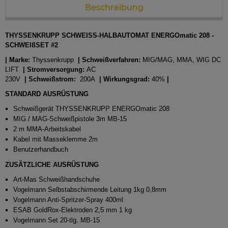
Beschreibung
THYSSENKRUPP SCHWEISS-HALBAUTOMAT ENERGOmatic 208 -
SCHWEIßSET #2
|
Marke:
Thyssenkrupp
|
Schweißverfahren:
MIG/MAG, MMA, WIG DC
LIFT
|
Stromversorgung:
AC
230V
|
Schweißstrom:
200A
|
Wirkungsgrad:
40%
|
STANDARD AUSRÜSTUNG
Schweißgerät THYSSENKRUPP ENERGOmatic 208
MIG / MAG-Schweißpistole 3m MB-15
2 m MMA-Arbeitskabel
Kabel mit Masseklemme 2m
Benutzerhandbuch
ZUSÄTZLICHE AUSRÜSTUNG
Art-Mas Schweißhandschuhe
Vogelmann Selbstabschirmende Leitung 1kg 0,8mm
Vogelmann Anti-Spritzer-Spray 400ml
ESAB GoldRox-Elektroden 2,5 mm 1 kg
Vogelmann Set 20-tlg. MB-15