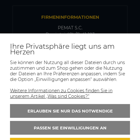
FIRMENINFORMATIONEN
PEMAT S.C.
Przyjaźni 48b/11, 41-103
Siemianowice Śląskie, Polen
Ihre Privatsphäre liegt uns am
USt-IdNr.: PL6431768329
Herzen
Sie können der Nutzung all dieser Dateien durch uns
zustimmen und zum Shop gehen oder die Nutzung
VERSAND- UND LAGERADRESSE
der Dateien an Ihre Präferenzen anpassen, indem Sie
die Option „Einwilligungen anpassen“ auswählen.
PEMAT S.C.
Kazimierza Pułaskiego 75
Weitere Informationen zu Cookies finden Sie in
41-902, Bytom
unserem Artikel „Was sind Cookies?“
Polen
ERLAUBEN SIE NUR DAS NOTWENDIGE
Tel.:
+(48)515-965-404
E-Mail:
trade@pematsc.pl
PASSEN SIE EINWILLIGUNGEN AN