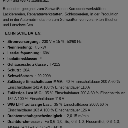
Profi- und Werkstatteinsatz.
Besonders geeignet zum Schweißen in Karosseriewerkstätten,
Lackierereien, Reparaturwerkstätten, Schlossereien, in der Produktion
und in der Automobilindustrie zum Schweißen von verzinkten Blechen
und Lötschweißen.
TECHNISCHE DATEN:
Stromversorgung:
230 V ± 15 %, 50/60 Hz
Nennleistung:
7,5 kW
Leerlaufspannung:
60V
Isolationsklasse:
F.
Gehäuseschutzklasse :
IP21S
Schutz:
20A
Schweißstrom
: 20-200A
Zulässige Einschaltdauer MMA:
40 % Einschaltdauer 200 A 60 %
Einschaltdauer 142 A 100 % Einschaltdauer 118 A
Zulässige Last MIG:
35 % Einschaltdauer 200 A 60 % Einschaltdauer
152 A 100 % Einschaltdauer 118 A
WIG LIFT zulässige Last:
35 % Einschaltdauer 200 A 60 %
Einschaltdauer 163 A 100 % Einschaltdauer 126 A
Drahtvorschubgeschwindigkeit :
2,0-15 m/min
Drahtdurchmesser :
Fe 0,6–1,0, Ss, 0,8–1,0, Flussmittel, 0,8–1,0,
AlMg/AlSi 1,0–1,2, CuSi/CuAl1,0