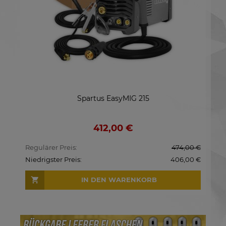
Spartus EasyMIG 215
SP
SG
10
412,00 €
,00 €
Regulärer Preis:
474,00 €
Regu
,00 €
Niedrigster Preis:
406,00 €
Nied
IN DEN WARENKORB